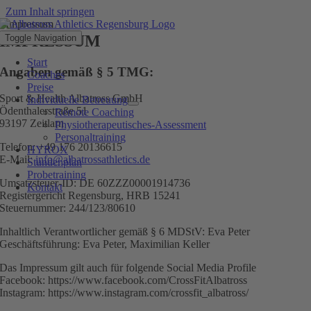
Zum Inhalt springen
Impressum
IMPRESSUM
Toggle Navigation
Start
Angaben gemäß § 5 TMG:
Coaches
Preise
Sport & Health Albatross GmbH
Individuelle Betreuung
Ödenthalerstraße 51
Remote Coaching
93197 Zeitlarn
Physiotherapeutisches-Assessment
Personaltraining
Telefon: +49 176 20136615
HYROX
E-Mail:
info@albatrossathletics.de
Stundenplan
Probetraining
Umsatzsteuer-ID: DE 60ZZZ00001914736
Kontakt
Registergericht Regensburg, HRB 15241
Steuernummer: 244/123/80610
Inhaltlich Verantwortlicher gemäß § 6 MDStV: Eva Peter
Geschäftsführung: Eva Peter, Maximilian Keller
Das Impressum gilt auch für folgende Social Media Profile
Facebook: https://www.facebook.com/CrossFitAlbatross
Instagram: https://www.instagram.com/crossfit_albatross/